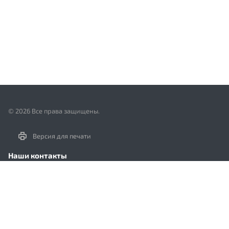
© 2026 Все права защищены.
Версия для печати
Наши контакты
+7 (495) 662-59-99
info@intelvest.ru
Москва, м. Тульская,
Большая тульская 10 ст 11